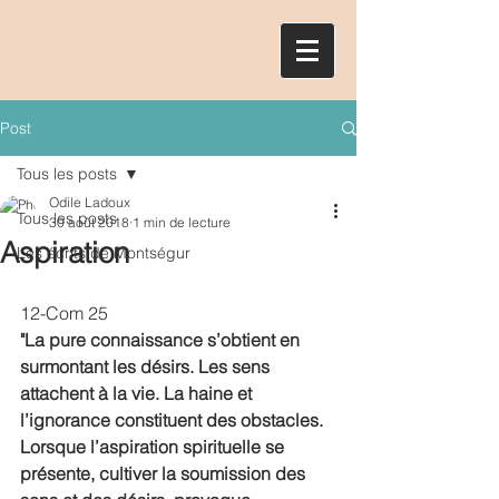
Post
Tous les posts
Odile Ladoux
Tous les posts
30 août 2018
1 min de lecture
Aspiration
Les écrits de Montségur
12-Com 25 
"La pure connaissance s’obtient en 
surmontant les désirs. Les sens 
attachent à la vie. La haine et 
l’ignorance constituent des obstacles. 
Lorsque l’aspiration spirituelle se 
présente, cultiver la soumission des 