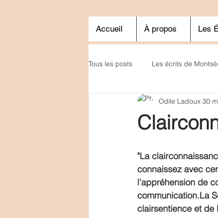
Accueil
À propos
Les É
Tous les posts
Les écrits de Montsé
Odile Ladoux
30 m
Claircon
"La clairconnaissanc
connaissez avec cert
l'appréhension de c
communication.La So
clairsentience et de 